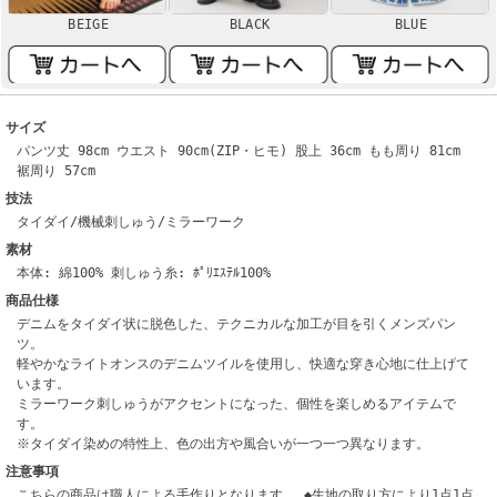
BEIGE
BLACK
BLUE
サイズ
パンツ丈 98cm ウエスト 90cm(ZIP・ヒモ) 股上 36cm もも周り 81cm
裾周り 57cm
技法
タイダイ/機械刺しゅう/ミラーワーク
素材
本体: 綿100% 刺しゅう糸: ﾎﾟﾘｴｽﾃﾙ100%
商品仕様
デニムをタイダイ状に脱色した、テクニカルな加工が目を引くメンズパン
ツ。
軽やかなライトオンスのデニムツイルを使用し、快適な穿き心地に仕上げて
います。
ミラーワーク刺しゅうがアクセントになった、個性を楽しめるアイテムで
す。
※タイダイ染めの特性上、色の出方や風合いが一つ一つ異なります。
注意事項
こちらの商品は職人による手作りとなります。 ◆生地の取り方により1点1点