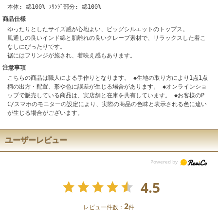
本体: 綿100% ﾌﾘﾝｼﾞ部分: 綿100%
商品仕様
ゆったりとしたサイズ感が心地よい、ビッグシルエットのトップス。
風通しの良いインド綿と肌離れの良いクレープ素材で、リラックスした着こ
なしにぴったりです。
裾にはフリンジが施され、着映え感もあります。
注意事項
こちらの商品は職人による手作りとなります。 ◆生地の取り方により1点1点
柄の出方・配置、形や色に誤差が生じる場合があります。 ◆オンラインショ
ップで販売している商品は、実店舗と在庫を共有しています。 ◆お客様のP
C/スマホのモニターの設定により、実際の商品の色味と表示される色に違い
が生じる場合がございます。
ユーザーレビュー
4.5
2
レビュー件数：
件