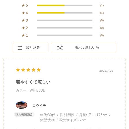
★
5
(1)
★
4
(1)
★
3
(0)
★
2
(0)
★
1
(0)
絞り込み
表示：新しい順
2026.7.26
着やすくて涼しい
カラー：WH BLUE
コウイチ
購入確認済み
年代:
30代
性別:
男性
身長:
171～175cm
体型:
大柄
靴のサイズ:
27cm