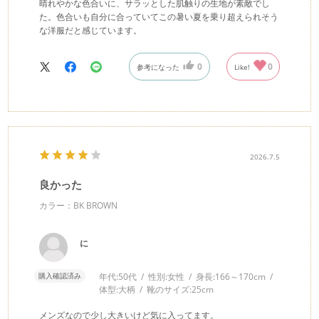
晴れやかな色合いに、サラッとした肌触りの生地が素敵でし
た。色合いも自分に合っていてこの暑い夏を乗り超えられそう
な洋服だと感じています。
0
0
参考になった
Like!
2026.7.5
良かった
カラー：BK BROWN
に
購入確認済み
年代:
50代
性別:
女性
身長:
166～170cm
体型:
大柄
靴のサイズ:
25cm
メンズなので少し大きいけど気に入ってます。