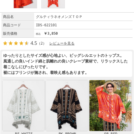
商品名
グルティラネオメンズＴＯＰ
商品コード
IDS-622101
販売価格
￥3,850
4.5
（2）
レビューを見る
ゆったりとしたサイズ感が心地よい、ビッグシルエットのトップス。
風通しの良いインド綿と肌離れの良いクレープ素材で、リラックスした
着こなしにぴったりです。
裾にはフリンジが施され、着映え感もあります。
BE WHITE
BK BROWN
OR RED