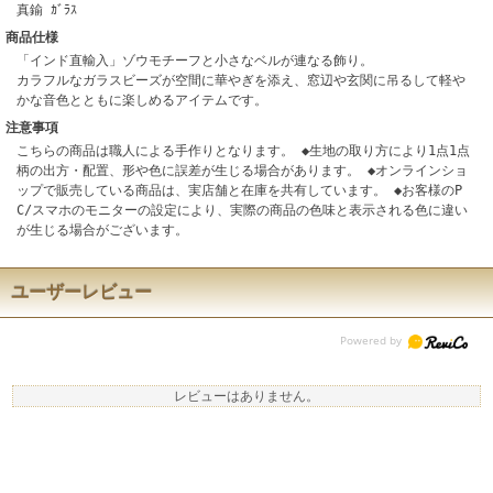
真鍮 ｶﾞﾗｽ
商品仕様
「インド直輸入」ゾウモチーフと小さなベルが連なる飾り。
カラフルなガラスビーズが空間に華やぎを添え、窓辺や玄関に吊るして軽や
かな音色とともに楽しめるアイテムです。
注意事項
こちらの商品は職人による手作りとなります。 ◆生地の取り方により1点1点
柄の出方・配置、形や色に誤差が生じる場合があります。 ◆オンラインショ
ップで販売している商品は、実店舗と在庫を共有しています。 ◆お客様のP
C/スマホのモニターの設定により、実際の商品の色味と表示される色に違い
が生じる場合がございます。
ユーザーレビュー
レビューはありません。