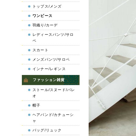
トップス/メンズ
ワンピース
羽織り/カーデ
レディースパンツ/サロ
ペ
スカート
メンズパンツ/サロペ
インナー/レギンス
ファッション雑貨
ストール/スヌード/パレ
オ
帽子
ヘアバンド/カチューシ
ャ
バッグ/リュック