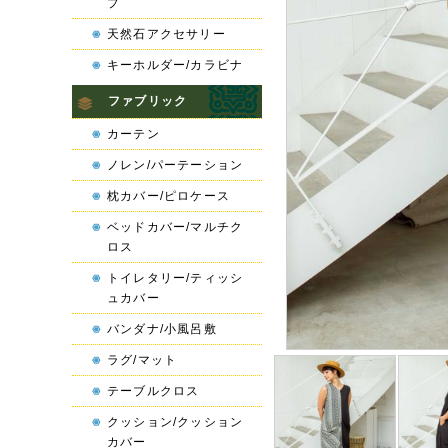
プ
天然石アクセサリー
キーホルダー/カラビナ
ファブリック
カーテン
ノレン/パーテーション
枕カバー/ピロケース
ベッドカバー/マルチク
ロス
トイレタリー/ティッシ
ュカバー
バンダナ/小風呂敷
ラグ/マット
テーブルクロス
クッション/クッション
カバー