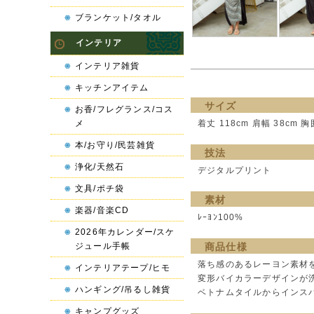
ブランケット/タオル
インテリア
インテリア雑貨
キッチンアイテム
サイズ
お香/フレグランス/コス
メ
着丈 118cm 肩幅 38cm 胸
本/お守り/民芸雑貨
技法
浄化/天然石
デジタルプリント
文具/ポチ袋
素材
楽器/音楽CD
ﾚｰﾖﾝ100%
2026年カレンダー/スケ
ジュール手帳
商品仕様
落ち感のあるレーヨン素材
インテリアテープ/ヒモ
変形バイカラーデザインが
ハンギング/吊るし雑貨
ベトナムタイルからインス
キャンプグッズ