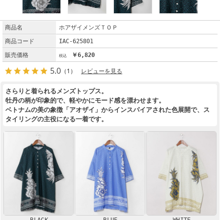
商品名
ホアザイメンズＴＯＰ
商品コード
IAC-625801
販売価格
￥6,820
5.0
（1）
レビューを見る
さらりと着られるメンズトップス。
牡丹の柄が印象的で、軽やかにモード感を漂わせます。
ベトナムの美の象徴「アオザイ」からインスパイアされた色展開で、ス
タイリングの主役になる一着です。
BLACK
BLUE
WHITE