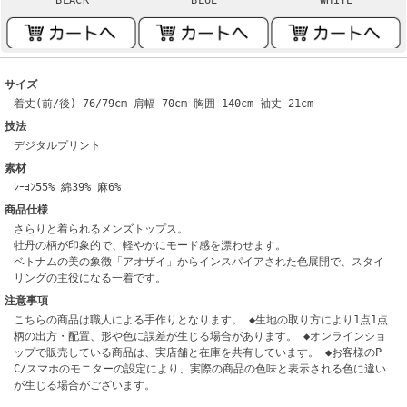
サイズ
着丈(前/後) 76/79cm 肩幅 70cm 胸囲 140cm 袖丈 21cm
技法
デジタルプリント
素材
ﾚｰﾖﾝ55% 綿39% 麻6%
商品仕様
さらりと着られるメンズトップス。
牡丹の柄が印象的で、軽やかにモード感を漂わせます。
ベトナムの美の象徴「アオザイ」からインスパイアされた色展開で、スタイ
リングの主役になる一着です。
注意事項
こちらの商品は職人による手作りとなります。 ◆生地の取り方により1点1点
柄の出方・配置、形や色に誤差が生じる場合があります。 ◆オンラインショ
ップで販売している商品は、実店舗と在庫を共有しています。 ◆お客様のP
C/スマホのモニターの設定により、実際の商品の色味と表示される色に違い
が生じる場合がございます。