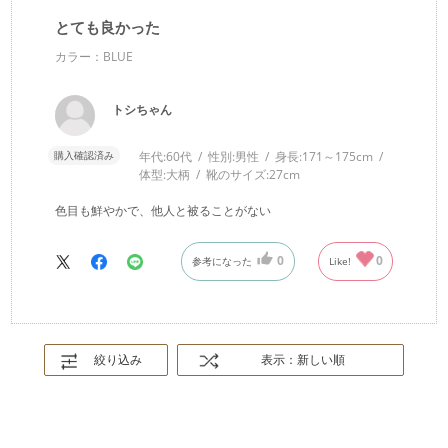
とても良かった
カラー：BLUE
トシちゃん
購入確認済み
年代:
60代
性別:
男性
身長:
171～175cm
体型:
大柄
靴のサイズ:
27cm
色目も鮮やかで、他人と被ることがない
0
0
参考になった
Like!
絞り込み
表示：新しい順