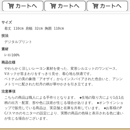
サイズ
着丈 110cm 肩幅 32cm 胸囲 110cm
技法
デジタルプリント
素材
ﾚｰﾖﾝ100%
商品仕様
やわらかく涼しいレーヨン素材を使った、変形シルエットのワンピース。
Vネックが首まわりをすっきり見せ、着心地も快適です。
ベトナムの美の象徴「アオザイ」からインスパイアされた色合いと、アシン
メトリーに配された牡丹の柄が華やかさを引き立てます。
注意事項
こちらの商品は職人による手作りとなります。 ◆生地の取り方により1点1点
柄の出方・配置、形や色に誤差が生じる場合があります。 ◆オンラインショ
ップで販売している商品は、実店舗と在庫を共有しています。 ◆お客様のP
C/スマホのモニターの設定により、実際の商品の色味と表示される色に違い
が生じる場合がございます。