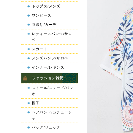
トップス/メンズ
ワンピース
羽織り/カーデ
レディースパンツ/サロ
ペ
スカート
メンズパンツ/サロペ
インナー/レギンス
ファッション雑貨
ストール/スヌード/パレ
オ
帽子
ヘアバンド/カチューシ
ャ
バッグ/リュック