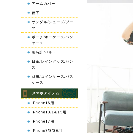
アームカバー
靴下
サンダル/シューズ/ブー
ツ
ポーチ/キーケース/ペン
ケース
腕時計/ベルト
日傘/レイングッズ/セン
ス
財布/コインケース/パス
ケース
スマホアイテム
iPhone16用
iPhone13/14/15用
iPhone17用
iPhone7/8/SE用