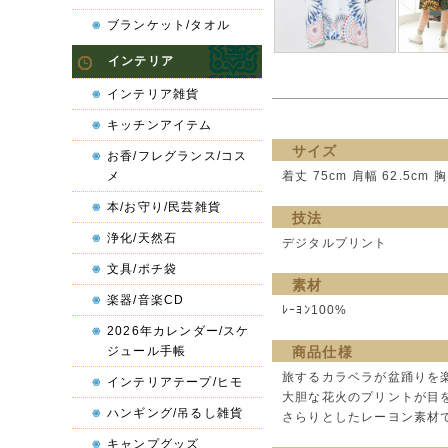
ブランケット/タオル
インテリア
インテリア雑貨
キッチンアイテム
サイズ
お香/フレグランス/コス
メ
着丈 75cm 肩幅 62.5cm 胸
本/お守り/民芸雑貨
技法
浄化/天然石
デジタルプリント
文具/ポチ袋
素材
楽器/音楽CD
ﾚｰﾖﾝ100%
2026年カレンダー/スケ
ジュール手帳
商品仕様
旅するカラベラが盆踊りを
インテリアテープ/ヒモ
大胆な花火のプリントが目
ハンギング/吊るし雑貨
さらりとしたレーヨン素材
キャンプグッズ