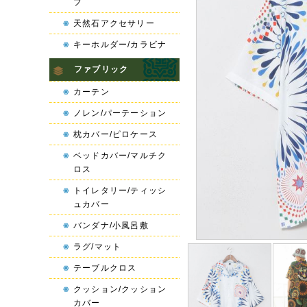
プ
天然石アクセサリー
キーホルダー/カラビナ
ファブリック
カーテン
ノレン/パーテーション
枕カバー/ピロケース
ベッドカバー/マルチク
ロス
トイレタリー/ティッシ
ュカバー
バンダナ/小風呂敷
ラグ/マット
テーブルクロス
クッション/クッション
カバー