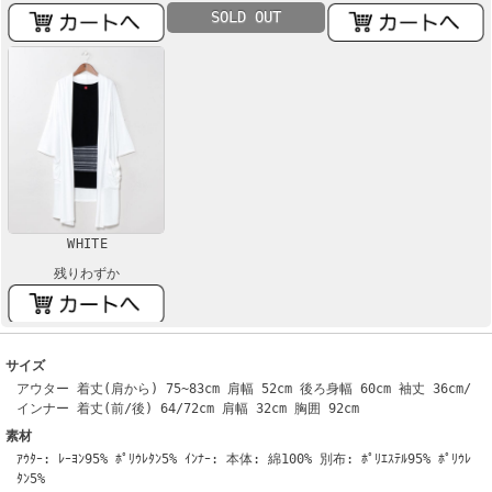
SOLD OUT
WHITE
残りわずか
サイズ
アウター 着丈(肩から) 75~83cm 肩幅 52cm 後ろ身幅 60cm 袖丈 36cm/
インナー 着丈(前/後) 64/72cm 肩幅 32cm 胸囲 92cm
素材
ｱｳﾀｰ: ﾚｰﾖﾝ95% ﾎﾟﾘｳﾚﾀﾝ5% ｲﾝﾅｰ: 本体: 綿100% 別布: ﾎﾟﾘｴｽﾃﾙ95% ﾎﾟﾘｳﾚ
ﾀﾝ5%