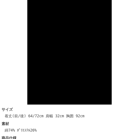
サイズ
着丈(前/後) 64/72cm 肩幅 32cm 胸囲 92cm
素材
綿74% ﾎﾟﾘｴｽﾃﾙ26%
商品仕様