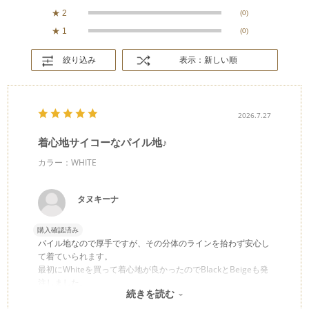
★
2
(0)
★
1
(0)
絞り込み
表示：新しい順
2026.7.27
着心地サイコーなパイル地♪
カラー：WHITE
タヌキーナ
購入確認済み
パイル地なので厚手ですが、その分体のラインを拾わず安心し
て着ていられます。
最初にWhiteを買って着心地が良かったのでBlackとBeigeも発
注しました。
続きを読む
ぜひお風呂上がりに素肌にそのまま着てみてください。