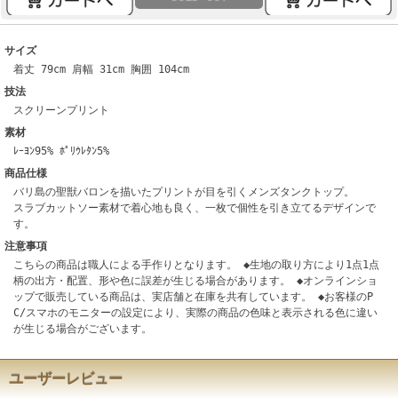
サイズ
着丈 79cm 肩幅 31cm 胸囲 104cm
技法
スクリーンプリント
素材
ﾚｰﾖﾝ95% ﾎﾟﾘｳﾚﾀﾝ5%
商品仕様
バリ島の聖獣バロンを描いたプリントが目を引くメンズタンクトップ。
スラブカットソー素材で着心地も良く、一枚で個性を引き立てるデザインで
す。
注意事項
こちらの商品は職人による手作りとなります。 ◆生地の取り方により1点1点
柄の出方・配置、形や色に誤差が生じる場合があります。 ◆オンラインショ
ップで販売している商品は、実店舗と在庫を共有しています。 ◆お客様のP
C/スマホのモニターの設定により、実際の商品の色味と表示される色に違い
が生じる場合がございます。
ユーザーレビュー