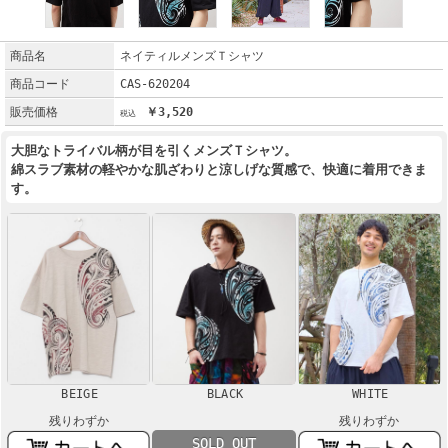
商品名
ネイティルメンズＴシャツ
商品コード
CAS-620204
販売価格
￥3,520
大胆なトライバル柄が目を引くメンズＴシャツ。
綿スラブ素材の軽やかな肌ざわりと涼しげな質感で、快適に着用できま
す。
BEIGE
BLACK
WHITE
残りわずか
残りわずか
SOLD OUT