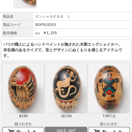
商品名
ナンシャカＥＧＧ Ｌ
商品コード
BXXP620203
販売価格
￥1,155
バリの職人によるハンドペイントが施された木製エッグシェイカー。
存在感のあるサイズで、音とデザインにぬくもりを感じるアイテムで
す。
BIRD
GECKO
TURTLE
残りわずか
残りわずか
SOLD OUT