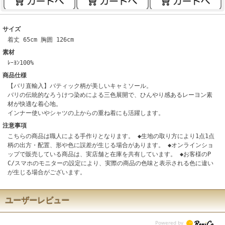
サイズ
着丈 65cm 胸囲 126cm
素材
ﾚｰﾖﾝ100%
商品仕様
【バリ直輸入】バティック柄が美しいキャミソール。
バリの伝統的なろうけつ染めによる三色展開で、ひんやり感あるレーヨン素
材が快適な着心地。
インナー使いやシャツの上からの重ね着にも活躍します。
注意事項
こちらの商品は職人による手作りとなります。 ◆生地の取り方により1点1点
柄の出方・配置、形や色に誤差が生じる場合があります。 ◆オンラインショ
ップで販売している商品は、実店舗と在庫を共有しています。 ◆お客様のP
C/スマホのモニターの設定により、実際の商品の色味と表示される色に違い
が生じる場合がございます。
ユーザーレビュー