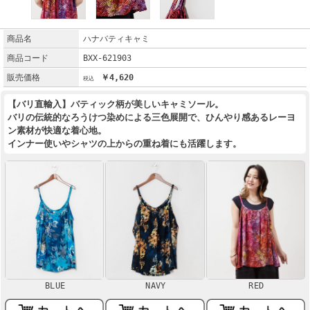
商品名
ハナバティキャミ
商品コード
BXX-621903
販売価格
￥4,620
【バリ直輸入】バティック柄が美しいキャミソール。
バリの伝統的なろうけつ染めによる三色展開で、ひんやり感あるレーヨ
ン素材が快適な着心地。
インナー使いやシャツの上からの重ね着にも活躍します。
NAVY
RED
BLUE