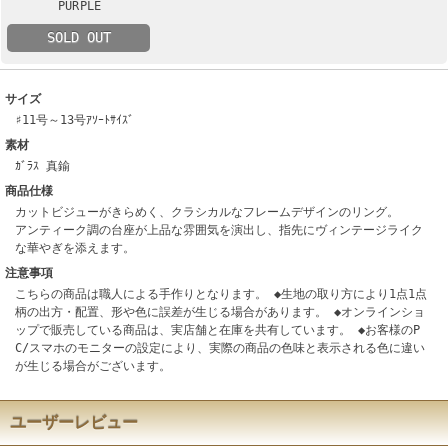
PURPLE
SOLD OUT
サイズ
♯11号～13号ｱｿｰﾄｻｲｽﾞ
素材
ｶﾞﾗｽ 真鍮
商品仕様
カットビジューがきらめく、クラシカルなフレームデザインのリング。
アンティーク調の台座が上品な雰囲気を演出し、指先にヴィンテージライク
な華やぎを添えます。
注意事項
こちらの商品は職人による手作りとなります。 ◆生地の取り方により1点1点
柄の出方・配置、形や色に誤差が生じる場合があります。 ◆オンラインショ
ップで販売している商品は、実店舗と在庫を共有しています。 ◆お客様のP
C/スマホのモニターの設定により、実際の商品の色味と表示される色に違い
が生じる場合がございます。
ユーザーレビュー