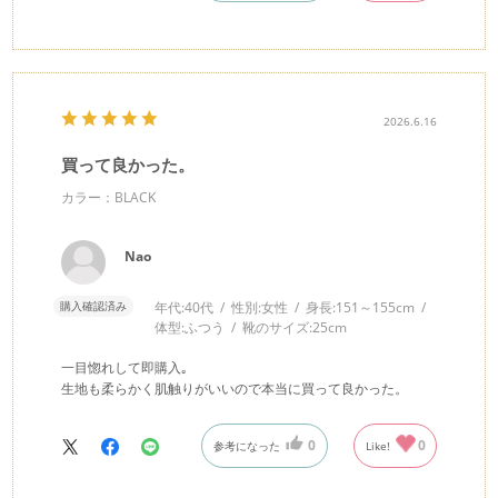
2026.6.16
買って良かった。
カラー：BLACK
Nao
購入確認済み
年代:
40代
性別:
女性
身長:
151～155cm
体型:
ふつう
靴のサイズ:
25cm
一目惚れして即購入｡
生地も柔らかく肌触りがいいので本当に買って良かった。
0
0
参考になった
Like!