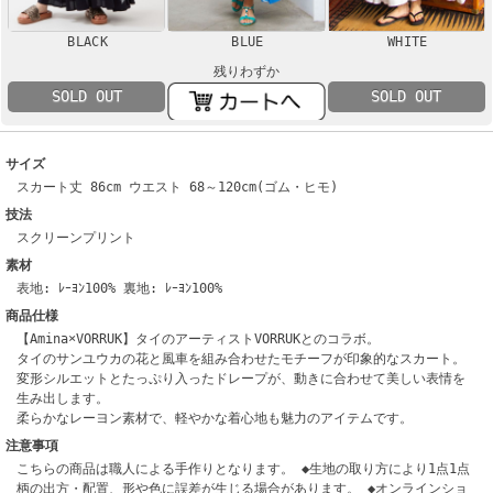
BLACK
BLUE
WHITE
残りわずか
SOLD OUT
SOLD OUT
サイズ
スカート丈 86cm ウエスト 68～120cm(ゴム・ヒモ)
技法
スクリーンプリント
素材
表地: ﾚｰﾖﾝ100% 裏地: ﾚｰﾖﾝ100%
商品仕様
【Amina×VORRUK】タイのアーティストVORRUKとのコラボ。
タイのサンユウカの花と風車を組み合わせたモチーフが印象的なスカート。
変形シルエットとたっぷり入ったドレープが、動きに合わせて美しい表情を
生み出します。
柔らかなレーヨン素材で、軽やかな着心地も魅力のアイテムです。
注意事項
こちらの商品は職人による手作りとなります。 ◆生地の取り方により1点1点
柄の出方・配置、形や色に誤差が生じる場合があります。 ◆オンラインショ