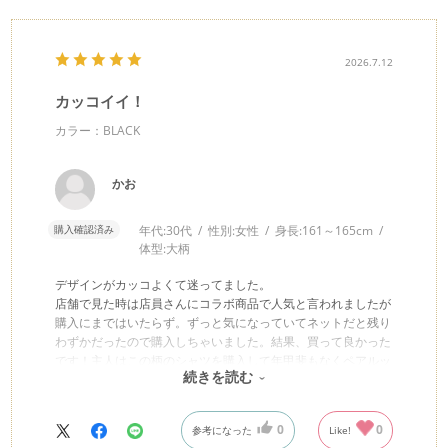
2026.7.12
カッコイイ！
カラー：BLACK
かお
購入確認済み
年代:
30代
性別:
女性
身長:
161～165cm
体型:
大柄
デザインがカッコよくて迷ってました。
店舗で見た時は店員さんにコラボ商品で人気と言われましたが
購入にまではいたらず。ずっと気になっていてネットだと残り
わずかだったので購入しちゃいました。結果、買って良かった
です！主人はこの柄のシャツを購入して年甲斐もなくペアルッ
続きを読む
クの様になってしまいました（笑）
0
0
参考になった
Like!