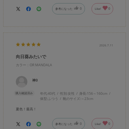
0
0
参考になった
Like!
2026.7.11
向日葵みたいで
カラー：OR MANDALA
神3
購入確認済み
年代:
40代
性別:
女性
身長:
156～160cm
体型:
ふつう
靴のサイズ:
～23cm
夏色！最高！
0
0
参考になった
Like!