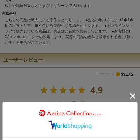
旅行や冷房対策などさまざまなシーンで活躍します。
注意事項
こちらの商品は職人による手作りとなります。 ◆生地の取り方により1点1点
柄の出方・配置、形や色に誤差が生じる場合があります。 ◆オンラインショ
ップで販売している商品は、実店舗と在庫を共有しています。 ◆お客様のP
C/スマホのモニターの設定により、実際の商品の色味と表示される色に違い
が生じる場合がございます。
ユーザーレビュー
4.9
7
レビュー件数：
件
★
5
(6)
★
4
(1)
★
3
(0)