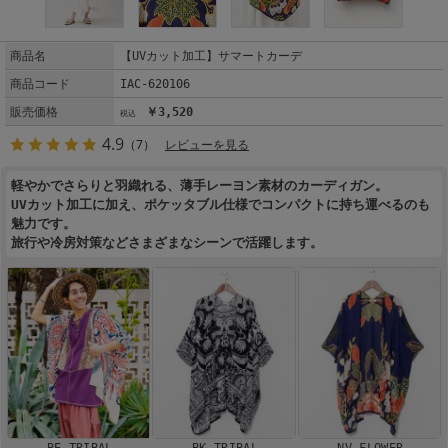
商品名
【UVカット加工】サマートカーデ
商品コード
IAC-620106
販売価格
￥3,520
4.9
（7）
レビューを見る
軽やかでさらりと羽織れる、薄手レーヨン素材のカーディガン。
UVカット加工に加え、ポケッタブル仕様でコンパクトに持ち運べるのも
魅力です。
旅行や冷房対策などさまざまなシーンで活躍します。
BE TRIBAL
BK TRIBAL
NV FLOWER