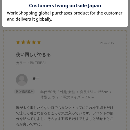
★
2
(0)
★
1
(0)
絞り込み
表示：新しい順
2026.7.15
使い回しができる
カラー：BK TRIBAL
みー
購入確認済み
年代:
50代
性別:
女性
身長:
151～155cm
体型:
ふつう
靴のサイズ:
～23cm
腕が太く出したくない時でもタンクトップにこれを羽織るだけ
で涼しく着こなせるところが気に入っています。フロントの部
分を結んでもよし、そのまま羽織るだけでもよしと試せるとこ
ろが良いですね。