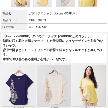
商品名
ガディアＴシャツ【Amina×VORRUK】
商品コード
CTK-620103
販売価格
￥3,740
【Amina×VORRUK】タイのアーティストVORRUKとのコラボ。
朝日に咲く花と太陽をテーマにした曼荼羅のようなデザインが印象的な
Ｔシャツ。
背中の開きとドローストリングの仕様で軽やかなシルエットが楽しめま
す。
薄手で伸び感のある素材が心地よい一枚です。