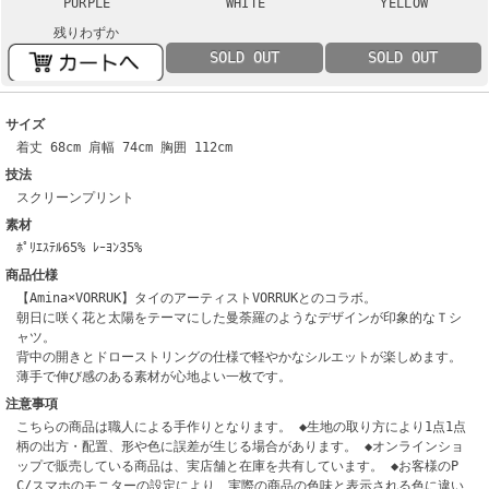
PURPLE
WHITE
YELLOW
残りわずか
SOLD OUT
SOLD OUT
サイズ
着丈 68cm 肩幅 74cm 胸囲 112cm
技法
スクリーンプリント
素材
ﾎﾟﾘｴｽﾃﾙ65% ﾚｰﾖﾝ35%
商品仕様
【Amina×VORRUK】タイのアーティストVORRUKとのコラボ。
朝日に咲く花と太陽をテーマにした曼荼羅のようなデザインが印象的なＴシ
ャツ。
背中の開きとドローストリングの仕様で軽やかなシルエットが楽しめます。
薄手で伸び感のある素材が心地よい一枚です。
注意事項
こちらの商品は職人による手作りとなります。 ◆生地の取り方により1点1点
柄の出方・配置、形や色に誤差が生じる場合があります。 ◆オンラインショ
ップで販売している商品は、実店舗と在庫を共有しています。 ◆お客様のP
C/スマホのモニターの設定により、実際の商品の色味と表示される色に違い