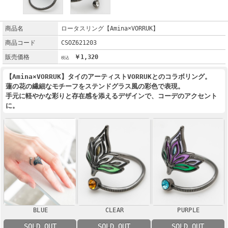
商品名
ロータスリング【Amina×VORRUK】
商品コード
CSOZ621203
販売価格
￥1,320
【Amina×VORRUK】タイのアーティストVORRUKとのコラボリング。
蓮の花の繊細なモチーフをステンドグラス風の彩色で表現。
手元に軽やかな彩りと存在感を添えるデザインで、コーデのアクセント
に。
BLUE
CLEAR
PURPLE
SOLD OUT
SOLD OUT
SOLD OUT