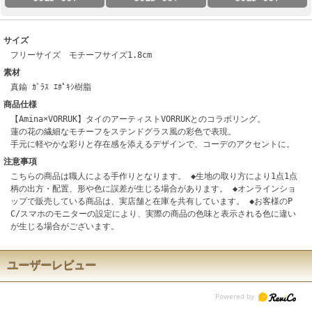
サイズ
フリーサイズ モチーフサイズ1.8cm
素材
真鍮 ｶﾞﾗｽ ｴﾎﾟｷｼ樹脂
商品仕様
【Amina×VORRUK】タイのアーティストVORRUKとのコラボリング。
蓮の花の繊細なモチーフをステンドグラス風の彩色で表現。
手元に軽やかな彩りと存在感を添えるデザインで、コーデのアクセントに。
注意事項
こちらの商品は職人による手作りとなります。 ◆生地の取り方により1点1点
柄の出方・配置、形や色に誤差が生じる場合があります。 ◆オンラインショ
ップで販売している商品は、実店舗と在庫を共有しています。 ◆お客様のP
C/スマホのモニターの設定により、実際の商品の色味と表示される色に違い
が生じる場合がございます。
ユーザーレビュー