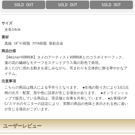
SOLD OUT
SOLD OUT
SOLD OUT
サイズ
全長14cm
素材
真鍮 ｴﾎﾟｷｼ樹脂 ｱｸﾘﾙ樹脂 亜鉛合金
商品仕様
【Amina×VORRUK】タイのアーティストVORRUKとのコラボイヤーフック。
蓮の花の繊細なモチーフをステンドグラス風の彩色で表現。
歩くたびに揺れる動きを楽しみながら、耳まわりを立体的に飾る華やかなア
イテム。
注意事項
こちらの商品は職人による手作りとなります。 ◆生地の取り方により1点1点
柄の出方・配置、形や色に誤差が生じる場合があります。 ◆オンラインショ
ップで販売している商品は、実店舗と在庫を共有しています。 ◆お客様のP
C/スマホのモニターの設定により、実際の商品の色味と表示される色に違い
が生じる場合がございます。
ユーザーレビュー