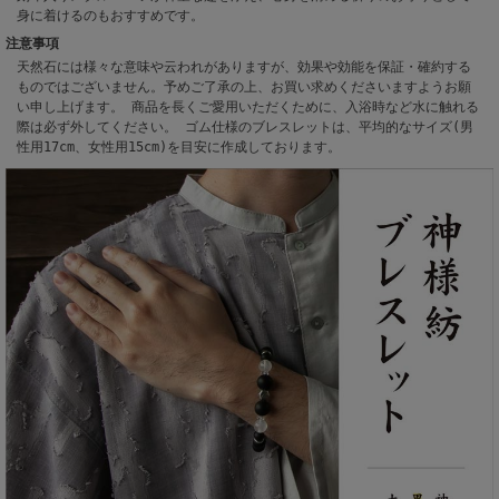
身に着けるのもおすすめです。
注意事項
天然石には様々な意味や云われがありますが、効果や効能を保証・確約する
ものではございません。予めご了承の上、お買い求めくださいますようお願
い申し上げます。 商品を長くご愛用いただくために、入浴時など水に触れる
際は必ず外してください。 ゴム仕様のブレスレットは、平均的なサイズ(男
性用17cm、女性用15cm)を目安に作成しております。