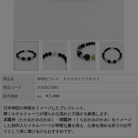
商品名
神様紡ブレス タカオカミクラオカミ
商品コード
2CHZ621001
販売価格
￥7,480
日本神話の神様をイメージしたブレスレット。
輝くルチルクォーツが清らかな流れと力強さを象徴します。
高龗神（たかおかみのかみ）・闇龗神（くらおかみのかみ）をイメージ
した刻印入りメタルパーツが神聖な趣を添え、心身を清める祈りのお守
りとして身に着けるのもおすすめです。