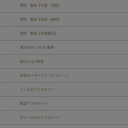
男性 数珠【守護・厄除】
男性 数珠【目標・精神】
男性 数珠【才能開花】
屋久杉(やくすぎ) 数珠
桧(ひのき) 数珠
単色タイガーアイ ブレスレット
トンボ玉アクセサリー
藍染アクセサリー
石とメタルのアクセサリー