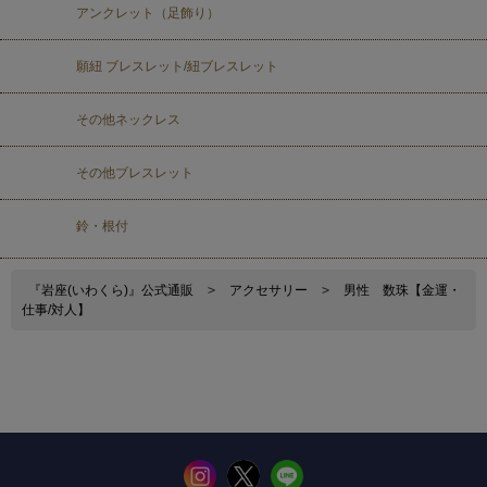
アンクレット（足飾り）
願紐 ブレスレット/紐ブレスレット
その他ネックレス
その他ブレスレット
鈴・根付
『岩座(いわくら)』公式通販
>
アクセサリー
>
男性 数珠【金運・
仕事/対人】