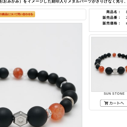
おおみかみ）をイメージした刻印入りメタルパーツがさりげなく光り
商品名 :
販売品番 :
販売価格 :
SUN STONE