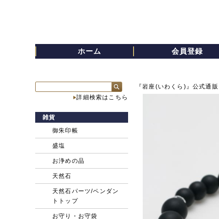
ホーム
会員登録
『岩座(いわくら)』公式通販
詳細検索はこちら
雑貨
御朱印帳
盛塩
お浄めの品
天然石
天然石パーツ/ペンダン
トトップ
お守り・お守袋