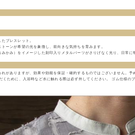
したブレスレット。
ストーンが希望の光を象徴し、前向きな気持ちを育みます。
おみかみ）をイメージした刻印入りメタルパーツがさりげなく光り、日常に
われがありますが、効果や効能を保証・確約するものではございません。予
だくために、入浴時など水に触れる際は必ず外してください。 ゴム仕様のブレ
。