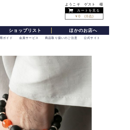
ようこそ ゲスト 様
カートを見る
￥0 (0点)
ショップリスト
ほかのお店へ
用ガイド
会員サービス
商品取り扱いのご注意
公式サイト