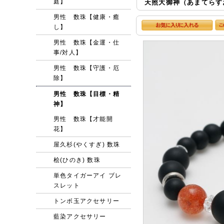
庭】
天照大御神（あまてらす
男性 数珠【健康・癒
し】
男性 数珠【金運・仕
事/対人】
男性 数珠【守護・厄
除】
男性 数珠【目標・精
神】
男性 数珠【才能開
花】
屋久杉(やくすぎ) 数珠
桧(ひのき) 数珠
単色タイガーアイ ブレ
スレット
トンボ玉アクセサリー
藍染アクセサリー