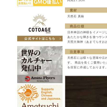
内周17.5cm
素材
天然石 真鍮
商品仕様
日本神話の神様をイメージ
あたたかな輝きを放つサン
天照大御神（あまてらすお
注意事項
天然石には様々な意味や云
す。 商品を長くご愛用いた
を目安に作成しております