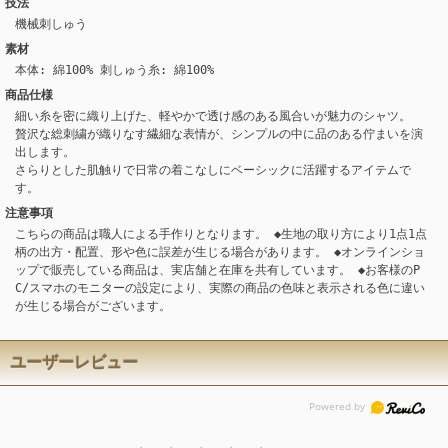
技法
機械刺しゅう
素材
本体: 綿100% 刺しゅう糸: 綿100%
商品仕様
細い糸を密に織り上げた、軽やかで透け感のある風合いが魅力のシャツ。
贅沢な総刺繍が織りなす繊細な表情が、シンプルの中に品のある佇まいを演
出します。
さらりとした肌触りで日常の着こなしにベーシックに活躍するアイテムで
す。
注意事項
こちらの商品は職人による手作りとなります。 ◆生地の取り方により1点1点
柄の出方・配置、形や色に誤差が生じる場合があります。 ◆オンラインショ
ップで販売している商品は、実店舗と在庫を共有しています。 ◆お客様のP
C/スマホのモニターの設定により、実際の商品の色味と表示される色に違い
が生じる場合がございます。
ユーザーレビュー