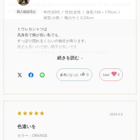
購入確認済み
年代:
60代
性別:
女性
身長:
166～170cm
体型:
小柄
靴のサイズ:
24cm
トウレカシャツは
高身長で腕が長い私でも、
すっぽり隠れるくらいの袖丈が有ります。
着丈も長いので使い勝手が良いです。
オーバーサイズですが、ワイドパンツなどに合わせても
続きを読む
バランスが良いです。
これからの季節には、冷房避けに良さそう。
同じ刺繍レースのシフレーシャツ（白）も持っていますが、
0
0
参考になった
Like!
そちらはクロップド丈で袖丈も自分には短い為、
ボレロ替わりに使っています。
2026.5.5
色違いを
カラー：ORANGE