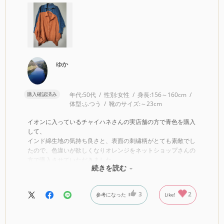
ゆか
購入確認済み
年代:
50代
性別:
女性
身長:
156～160cm
体型:
ふつう
靴のサイズ:
～23cm
イオンに入っているチャイハネさんの実店舗の方で青色を購入
して、
インド綿生地の気持ち良さと、表面の刺繍柄がとても素敵でし
たので、色違いが欲しくなりオレンジをネットショップさんの
方で購入させていただきました。
続きを読む
オレンジ色が落ち着いたレンガっぽい色でとても良いです。
同じデザインでも青とはまた全然雰囲気が変わるのでとても良
い買い物ができました。
3
2
参考になった
Like!
パンツにもロングスカートにも合わせやすく夏も着られる生地
なので、たくさん着たいと思います。
良い商品をありがとうございました。