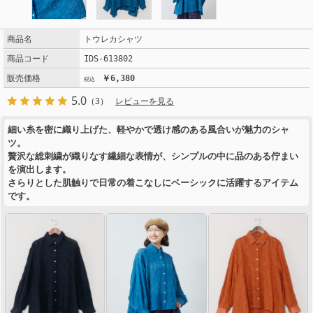
商品名
トウレカシャツ
商品コード
IDS-613802
販売価格
￥6,380
5.0
（3）
レビューを見る
細い糸を密に織り上げた、軽やかで透け感のある風合いが魅力のシャ
ツ。
贅沢な総刺繍が織りなす繊細な表情が、シンプルの中に品のある佇まい
を演出します。
さらりとした肌触りで日常の着こなしにベーシックに活躍するアイテム
です。