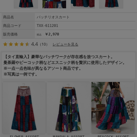
商品名
パッチリオスカート
商品コード
TXX-611201
販売価格
￥2,970
4.4
（10）
レビューを見る
【タイ直輸入】豪華なパッチワークが存在感を放つスカート。
曼荼羅やピーコック柄などエスニック柄を贅沢に使用したデザイン。
※一点一点色味が異なるアソート商品です。
※写真は一例です。
FLOWER ASSORT
MANDALA ASSORT
PEACOCK ASSORT