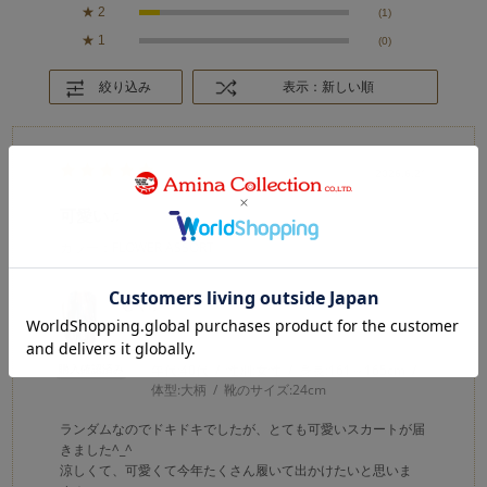
★
2
(1)
★
1
(0)
絞り込み
表示：新しい順
2026.6.21
可愛い♫
カラー：FLOWER ASSORT
むくゆ
購入確認済み
年代:
40代
性別:
女性
身長:
161～165cm
体型:
大柄
靴のサイズ:
24cm
ランダムなのでドキドキでしたが、とても可愛いスカートが届
きました^_^
涼しくて、可愛くて今年たくさん履いて出かけたいと思いま