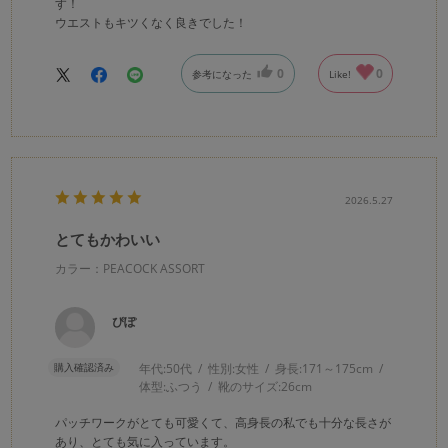
す！
ウエストもキツくなく良きでした！
0
0
参考になった
Like!
2026.5.27
とてもかわいい
カラー：PEACOCK ASSORT
ぴぽ
購入確認済み
年代:
50代
性別:
女性
身長:
171～175cm
体型:
ふつう
靴のサイズ:
26cm
パッチワークがとても可愛くて、高身長の私でも十分な長さが
あり、とても気に入っています。