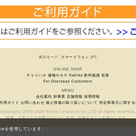
表示モード:
スマートフォン
|PC
ONLINE SHOP
チャイハネ
倭物やカヤ
Kahiko
欧州航路
岩座
For Overseas Customers
MENU
会社案内
卸事業
店舗情報
採用情報
利用ガイド
お問い合わせ
個人情報の取り扱いについて
特定商取引に関する
Copyright:c2000-2020 Amina Collection Co.,LTD all rights reserved.
画像、文章などを無断でコピー、使用、転載することを禁止します。
ieを使用しています。