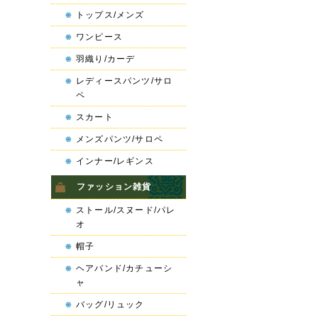
トップス/メンズ
ワンピース
羽織り/カーデ
レディースパンツ/サロ
ペ
スカート
メンズパンツ/サロペ
インナー/レギンス
ファッション雑貨
ストール/スヌード/パレ
オ
帽子
ヘアバンド/カチューシ
ャ
バッグ/リュック