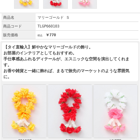
商品名
マリーゴールド Ｓ
商品コード
TLGP660103
販売価格
￥770
【タイ直輸入】鮮やかなマリーゴールドの飾り。
お部屋のインテリアとしてもおすすめ。
手仕事感あふれるディテールが、エスニックな空間を演出してくれま
す。
お香や雑貨と一緒に飾れば、まるで旅先のマーケットのような雰囲気
に。