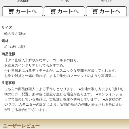
ORANGE
PINK
WHITE
サイズ
輪の長さ18cm
素材
ﾎﾟﾘｴｽﾃﾙ 樹脂
商品仕様
【タイ直輸入】鮮やかなマリーゴールドの飾り。
お部屋のインテリアとしてもおすすめ。
手仕事感あふれるディテールが、エスニックな空間を演出してくれます。
お香や雑貨と一緒に飾れば、まるで旅先のマーケットのような雰囲気に。
注意事項
こちらの商品は職人による手作りとなります。 ◆生地の取り方により1点1点
柄の出方・配置、形や色に誤差が生じる場合があります。 ◆オンラインショ
ップで販売している商品は、実店舗と在庫を共有しています。 ◆お客様のP
C/スマホのモニターの設定により、実際の商品の色味と表示される色に違い
が生じる場合がございます。
ユーザーレビュー