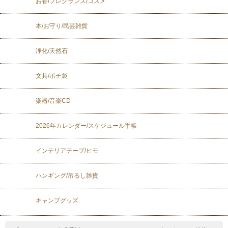
お香/フレグランス/コスメ
本/お守り/民芸雑貨
浄化/天然石
文具/ポチ袋
楽器/音楽CD
2026年カレンダー/スケジュール手帳
インテリアテープ/ヒモ
ハンギング/吊るし雑貨
キャンプグッズ