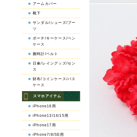
アームカバー
靴下
サンダル/シューズ/ブー
ツ
ポーチ/キーケース/ペン
ケース
腕時計/ベルト
日傘/レイングッズ/セン
ス
財布/コインケース/パス
ケース
スマホアイテム
iPhone16用
iPhone13/14/15用
iPhone17用
iPhone7/8/SE用