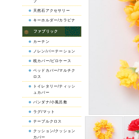
プ
天然石アクセサリー
キーホルダー/カラビナ
ファブリック
カーテン
ノレン/パーテーション
枕カバー/ピロケース
ベッドカバー/マルチク
ロス
トイレタリー/ティッシ
ュカバー
バンダナ/小風呂敷
ラグ/マット
テーブルクロス
クッション/クッション
カバー