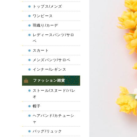
トップス/メンズ
ワンピース
羽織り/カーデ
レディースパンツ/サロ
ペ
スカート
メンズパンツ/サロペ
インナー/レギンス
ファッション雑貨
ストール/スヌード/パレ
オ
帽子
ヘアバンド/カチューシ
ャ
バッグ/リュック