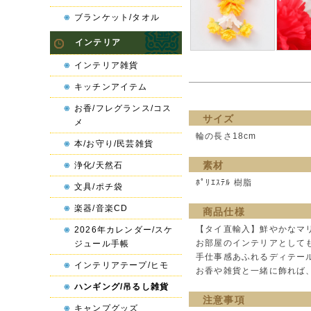
ブランケット/タオル
インテリア
インテリア雑貨
キッチンアイテム
お香/フレグランス/コス
サイズ
メ
輪の長さ18cm
本/お守り/民芸雑貨
素材
浄化/天然石
ﾎﾟﾘｴｽﾃﾙ 樹脂
文具/ポチ袋
楽器/音楽CD
商品仕様
【タイ直輸入】鮮やかなマ
2026年カレンダー/スケ
お部屋のインテリアとして
ジュール手帳
手仕事感あふれるディテー
インテリアテープ/ヒモ
お香や雑貨と一緒に飾れば
ハンギング/吊るし雑貨
注意事項
キャンプグッズ