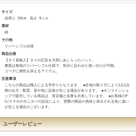
サイズ
頭周り 59cm 高さ 9ｃｍ
素材
綿
その他
リバーシブル仕様
商品仕様
【タイ直輸入】タイの広告を大胆にあしらったハット。
裏面は無地のリバーシブル仕様で、気分に合わせた使い分けが可能。
コーデに個性を添えるアイテム。
注意事項
こちらの商品は職人による手作りとなります。 ◆生地の取り方により1点1点
柄の出方・配置、形や色に誤差が生じる場合があります。 ◆オンラインショ
ップで販売している商品は、実店舗と在庫を共有しています。 ◆お客様のP
C/スマホのモニターの設定により、実際の商品の色味と表示される色に違い
が生じる場合がございます。
ユーザーレビュー