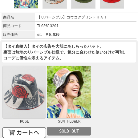
商品名
【リバーシブル】コウコクプリントＨＡＴ
商品コード
TLGP613201
販売価格
￥6,820
【タイ直輸入】タイの広告を大胆にあしらったハット。
裏面は無地のリバーシブル仕様で、気分に合わせた使い分けが可能。
コーデに個性を添えるアイテム。
ROSE
SUN FLOWER
SOLD OUT