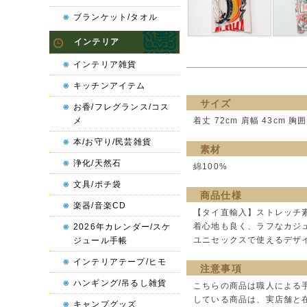
ブランケット/タオル
インテリア
インテリア雑貨
キッチンアイテム
サイズ
お香/フレグランス/コス
メ
着丈 72cm 肩幅 43cm 胸囲 
本/お守り/民芸雑貨
素材
浄化/天然石
綿100%
文具/ポチ袋
商品仕様
楽器/音楽CD
【タイ直輸入】ストレッチ
着心地も良く、ラフなカジ
2026年カレンダー/スケ
ユニセックスで使えるデザ
ジュール手帳
インテリアテープ/ヒモ
注意事項
ハンギング/吊るし雑貨
こちらの商品は職人による
している商品は、実店舗と
キャンプグッズ