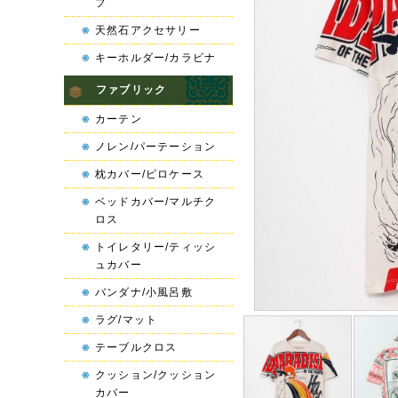
プ
天然石アクセサリー
キーホルダー/カラビナ
ファブリック
カーテン
ノレン/パーテーション
枕カバー/ピロケース
ベッドカバー/マルチク
ロス
トイレタリー/ティッシ
ュカバー
バンダナ/小風呂敷
ラグ/マット
テーブルクロス
クッション/クッション
カバー