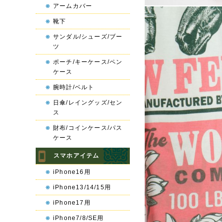
アームカバー
靴下
サンダル/シューズ/ブー
ツ
ポーチ/キーケース/ペン
ケース
腕時計/ベルト
日傘/レイングッズ/セン
ス
財布/コインケース/パス
ケース
スマホアイテム
iPhone16用
iPhone13/14/15用
iPhone17用
iPhone7/8/SE用