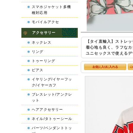
スマホジャケット多機
種対応用
モバイルアクセ
アクセサリー
【タイ直輸入】ストレッ
ネックレス
着心地も良く、ラフなカ
リング
ユニセックスで使えるデ
トゥーリング
ピアス
イヤリング/イヤーフッ
ク/イヤーカフ
ブレスレット/アンクレ
ット
ヘアアクセサリー
ネイル/タトゥーシール
パーツ/ペンダントトッ