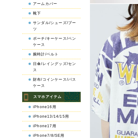
アームカバー
靴下
サンダル/シューズ/ブー
ツ
ポーチ/キーケース/ペン
ケース
腕時計/ベルト
日傘/レイングッズ/セン
ス
財布/コインケース/パス
ケース
スマホアイテム
iPhone16用
iPhone13/14/15用
iPhone17用
iPhone7/8/SE用