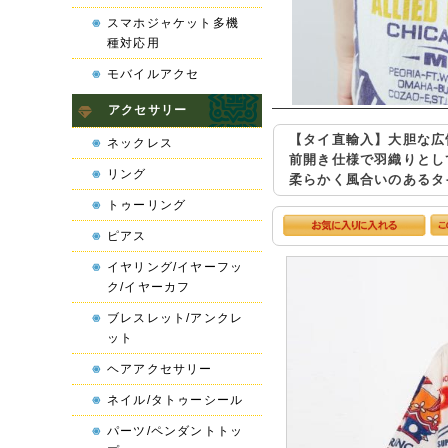
スマホジャケット多機
種対応用
モバイルアクセ
アクセサリー
【タイ直輸入】大胆な広
ネックレス
前開き仕様で羽織りとし
リング
柔らかく風合いのあるタ
トゥーリング
ピアス
イヤリング/イヤーフッ
ク/イヤーカフ
ブレスレット/アンクレ
ット
ヘアアクセサリー
ネイル/タトゥーシール
パーツ/ペンダントトッ