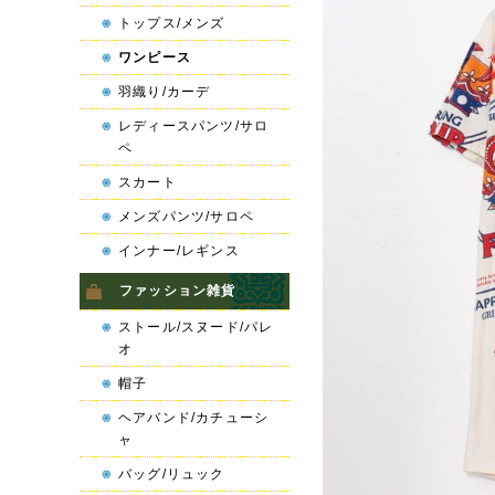
トップス/メンズ
ワンピース
羽織り/カーデ
レディースパンツ/サロ
ペ
スカート
メンズパンツ/サロペ
インナー/レギンス
ファッション雑貨
ストール/スヌード/パレ
オ
帽子
ヘアバンド/カチューシ
ャ
バッグ/リュック