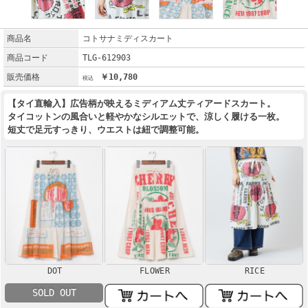
商品名
コトサナミディスカート
商品コード
TLG-612903
販売価格
￥10,780
【タイ直輸入】広告柄が映えるミディアム丈ティアードスカート。
タイコットンの風合いと軽やかなシルエットで、涼しく履ける一枚。
短丈で足元すっきり、ウエストは紐で調整可能。
DOT
FLOWER
RICE
SOLD OUT