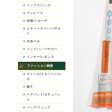
トップス/メンズ
ワンピース
羽織り/カーデ
レディースパンツ/サロ
ペ
スカート
メンズパンツ/サロペ
インナー/レギンス
ファッション雑貨
ストール/スヌード/パレ
オ
帽子
ヘアバンド/カチューシ
ャ
バッグ/リュック