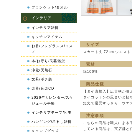
ブランケット/タオル
インテリア
インテリア雑貨
キッチンアイテム
サイズ
お香/フレグランス/コス
メ
スカート丈 72cm ウエスト 
本/お守り/民芸雑貨
素材
浄化/天然石
綿100%
文具/ポチ袋
商品仕様
楽器/音楽CD
【タイ直輸入】広告柄が映
タイコットンの風合いと軽
2026年カレンダー/スケ
短丈で足元すっきり、ウエ
ジュール手帳
インテリアテープ/ヒモ
注意事項
ハンギング/吊るし雑貨
こちらの商品は職人による
している商品は、実店舗と
キャンプグッズ