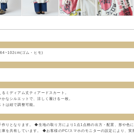
64~102cm(ゴム・ヒモ)
えるミディアム丈ティアードスカート。
やかなシルエットで、涼しく履ける一枚。
ストは紐で調整可能。
手作りとなります。 ◆生地の取り方により1点1点柄の出方・配置、形や色
在庫を共有しています。 ◆お客様のPC/スマホのモニターの設定により、