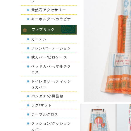
プ
天然石アクセサリー
キーホルダー/カラビナ
ファブリック
カーテン
ノレン/パーテーション
枕カバー/ピロケース
ベッドカバー/マルチク
ロス
トイレタリー/ティッシ
ュカバー
バンダナ/小風呂敷
ラグ/マット
テーブルクロス
クッション/クッション
カバー