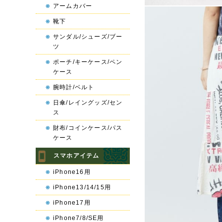
アームカバー
靴下
サンダル/シューズ/ブー
ツ
ポーチ/キーケース/ペン
ケース
腕時計/ベルト
日傘/レイングッズ/セン
ス
財布/コインケース/パス
ケース
スマホアイテム
iPhone16用
iPhone13/14/15用
iPhone17用
iPhone7/8/SE用