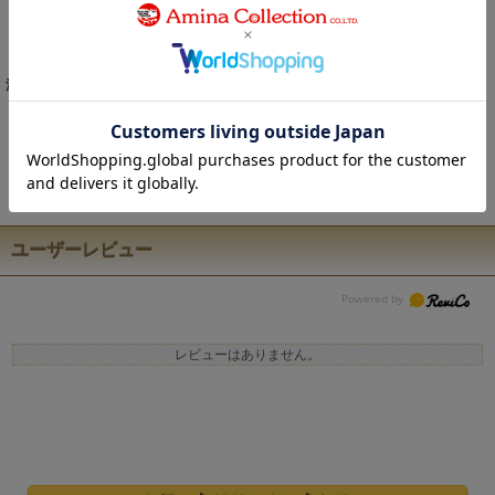
ワイドシルエットで動きやすく、ラフに穿くだけでエスニックな雰囲気が完
成。
紐調整可。
注意事項
こちらの商品は職人による手作りとなります。 ◆生地の取り方により1点1点
柄の出方・配置、形や色に誤差が生じる場合があります。 ◆オンラインショ
ップで販売している商品は、実店舗と在庫を共有しています。 ◆お客様のP
C/スマホのモニターの設定により、実際の商品の色味と表示される色に違い
が生じる場合がございます。
ユーザーレビュー
レビューはありません。