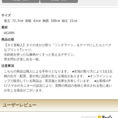
サイズ
着丈 72.5cm 肩幅 43cm 胸囲 100cm 袖丈 22cm
素材
綿100%
商品仕様
【タイ直輸入】タイの水かけ祭り「ソンクラーン」をテーマにしたユニーク
なプリントTシャツ。
水鉄砲を持った仏像柄がくすっと笑えるデザイン。
男女問わず楽しめる一枚。
注意事項
こちらの商品は職人による手作りとなります。 ◆生地の取り方により1点1点
柄の出方・配置、形や色に誤差が生じる場合があります。 ◆オンラインショ
ップで販売している商品は、実店舗と在庫を共有しています。 ◆お客様のP
C/スマホのモニターの設定により、実際の商品の色味と表示される色に違い
が生じる場合がございます。
ユーザーレビュー