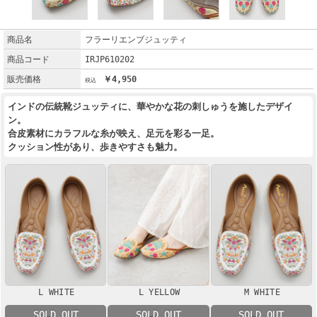
商品名
フラーリエンブジュッティ
商品コード
IRJP610202
販売価格
￥4,950
インドの伝統靴ジュッティに、華やかな花の刺しゅうを施したデザイ
ン。
合皮素材にカラフルな糸が映え、足元を彩る一足。
クッション性があり、歩きやすさも魅力。
L WHITE
L YELLOW
M WHITE
SOLD OUT
SOLD OUT
SOLD OUT