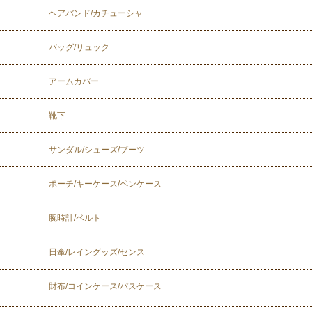
ヘアバンド/カチューシャ
バッグ/リュック
アームカバー
靴下
サンダル/シューズ/ブーツ
ポーチ/キーケース/ペンケース
腕時計/ベルト
日傘/レイングッズ/センス
財布/コインケース/パスケース