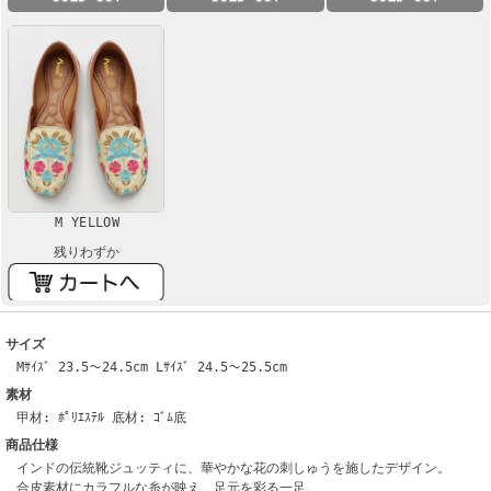
M YELLOW
残りわずか
サイズ
Mｻｲｽﾞ 23.5～24.5cm Lｻｲｽﾞ 24.5～25.5cm
素材
甲材: ﾎﾟﾘｴｽﾃﾙ 底材: ｺﾞﾑ底
商品仕様
インドの伝統靴ジュッティに、華やかな花の刺しゅうを施したデザイン。
合皮素材にカラフルな糸が映え、足元を彩る一足。