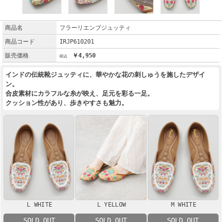
商品名
フラーリエンブジュッティ
商品コード
IRJP610201
販売価格
￥4,950
インドの伝統靴ジュッティに、華やかな花の刺しゅうを施したデザイ
ン。
合皮素材にカラフルな糸が映え、足元を彩る一足。
クッション性があり、歩きやすさも魅力。
L WHITE
L YELLOW
M WHITE
SOLD OUT
SOLD OUT
SOLD OUT