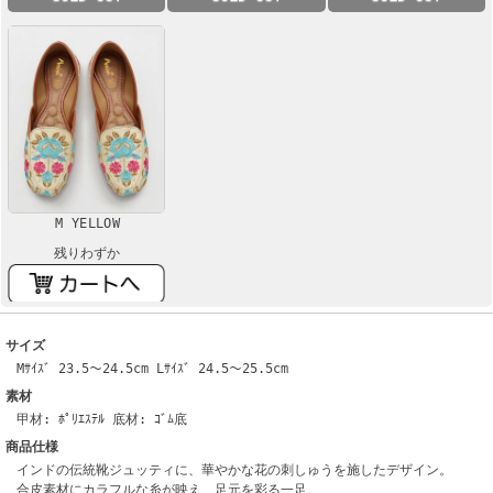
M YELLOW
残りわずか
サイズ
Mｻｲｽﾞ 23.5～24.5cm Lｻｲｽﾞ 24.5～25.5cm
素材
甲材: ﾎﾟﾘｴｽﾃﾙ 底材: ｺﾞﾑ底
商品仕様
インドの伝統靴ジュッティに、華やかな花の刺しゅうを施したデザイン。
合皮素材にカラフルな糸が映え、足元を彩る一足。