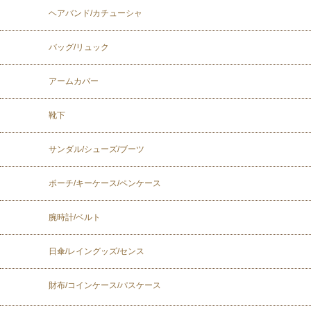
ヘアバンド/カチューシャ
バッグ/リュック
アームカバー
靴下
サンダル/シューズ/ブーツ
ポーチ/キーケース/ペンケース
腕時計/ベルト
日傘/レイングッズ/センス
財布/コインケース/パスケース