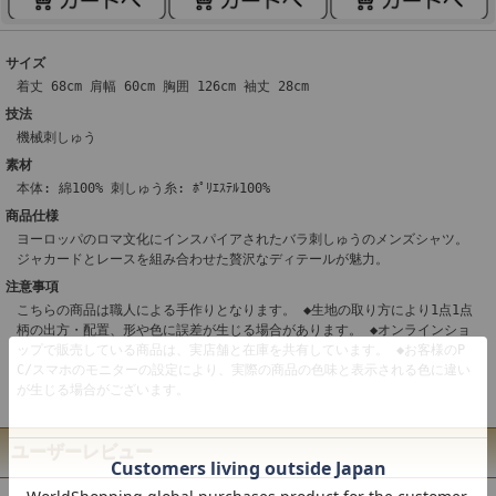
サイズ
着丈 68cm 肩幅 60cm 胸囲 126cm 袖丈 28cm
技法
機械刺しゅう
素材
本体: 綿100% 刺しゅう糸: ﾎﾟﾘｴｽﾃﾙ100%
商品仕様
ヨーロッパのロマ文化にインスパイアされたバラ刺しゅうのメンズシャツ。
ジャカードとレースを組み合わせた贅沢なディテールが魅力。
注意事項
こちらの商品は職人による手作りとなります。 ◆生地の取り方により1点1点
柄の出方・配置、形や色に誤差が生じる場合があります。 ◆オンラインショ
ップで販売している商品は、実店舗と在庫を共有しています。 ◆お客様のP
C/スマホのモニターの設定により、実際の商品の色味と表示される色に違い
が生じる場合がございます。
ユーザーレビュー