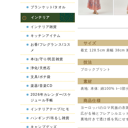
ブランケット/タオル
インテリア
インテリア雑貨
キッチンアイテム
サイズ
お香/フレグランス/コス
メ
着丈 128.5cm 肩幅 38cm 
本/お守り/民芸雑貨
技法
浄化/天然石
ブロックプリント
文具/ポチ袋
素材
楽器/音楽CD
表地: 本体: 綿100% ﾚｰｽ部
2026年カレンダー/スケ
ジュール手帳
商品仕様
ヨーロッパのロマ民族の衣
インテリアテープ/ヒモ
広がる袖とフレアシルエッ
ハンギング/吊るし雑貨
裏地付きで透け感を気にせ
キャンプグッズ