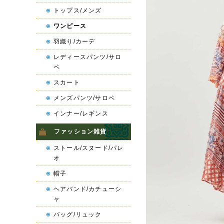
トップス/メンズ
ワンピース
羽織り/カーデ
レディースパンツ/サロ
ペ
スカート
メンズパンツ/サロペ
インナー/レギンス
ファッション雑貨
ストール/スヌード/パレ
オ
帽子
ヘアバンド/カチューシ
ャ
バッグ/リュック