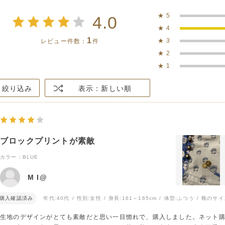
★
5
4.0
★
4
1
★
3
レビュー件数：
件
★
2
★
1
絞り込み
表示：新しい順
ブロックプリントが素敵
カラー：BLUE
M I@
購入確認済み
年代:
40代
性別:
女性
身長:
161～165cm
体型:
ふつう
靴のサイ
生地のデザインがとても素敵だと思い一目惚れで、購入しました。ネット