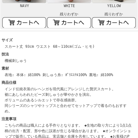
NAVY
WHITE
YELLOW
残りわずか
残りわずか
サイズ
スカート丈 93cm ウエスト 68～110cm(ゴム・ヒモ)
技法
機械刺しゅう
素材
表地: 本体: 綿100% 刺しゅう糸: ﾎﾟﾘｴｽﾃﾙ100% 裏地: 綿100%
商品仕様
インド伝統衣装のレヘンガを現代風にアレンジした贅沢スカート。
裾にあしらわれたビーズ刺しゅうが華やかさを演出。
ボリュームのあるシルエットで存在感抜群。
同シリーズのシャツやトップスと合わせてセットアップで着るのもおすす
め。
注意事項
こちらの商品は職人による手作りとなります。 ◆生地の取り方により1点1点
柄の出方・配置、形や色に誤差が生じる場合があります。 ◆オンラインショ
ップで販売している商品は、実店舗と在庫を共有しています。 ◆お客様のP