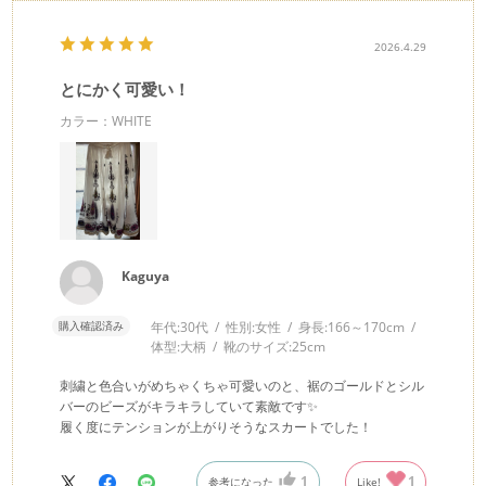
2026.4.29
とにかく可愛い！
カラー：WHITE
Kaguya
購入確認済み
年代:
30代
性別:
女性
身長:
166～170cm
体型:
大柄
靴のサイズ:
25cm
刺繍と色合いがめちゃくちゃ可愛いのと、裾のゴールドとシル
バーのビーズがキラキラしていて素敵です✨
履く度にテンションが上がりそうなスカートでした！
1
1
参考になった
Like!