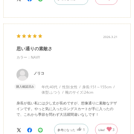
2026.3.21
思い通りの素敵さ
カラー：NAVY
ノリコ
購入確認済み
年代:
40代
性別:
女性
身長:
151～155cm
体型:
ふつう
靴のサイズ:
24cm
身長が低い私には少し丈が長めですが、想像通りに素敵なデザ
インです。やっと気に入ったロングスカートが手に入ったの
で、これから季節を問わず大活躍間違いなしです！
1
3
参考になった
Like!