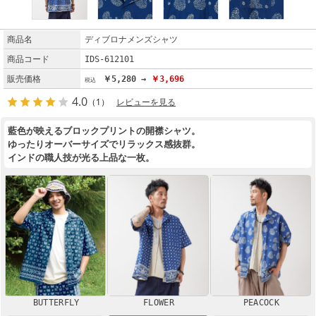
商品名
ディブロナメンズシャツ
商品コード
IDS-612101
販売価格
￥5,280 →
￥3,696
4.0
（1）
レビューを見る
藍色が映えるブロックプリントの開襟シャツ。
ゆったりオーバーサイズでリラックス感抜群。
インドの職人技が光る上品な一枚。
BUTTERFLY
FLOWER
PEACOCK