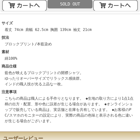
SOLD OUT
サイズ
着丈 74cm 肩幅 62.5cm 胸囲 139cm 袖丈 21cm
技法
ブロックプリント/本藍染め
素材
綿100%
商品仕様
藍色が映えるブロックプリントの開襟シャツ。
ゆったりオーバーサイズでリラックス感抜群。
インドの職人技が光る上品な一枚。
注意事項
こちらの商品は職人による手作りとなります。 ◆生地の取り方により1点1点
柄の出方・配置、形や色に誤差が生じる場合があります。 ◆オンラインショ
ップで販売している商品は、実店舗と在庫を共有しています。 ◆お客様のP
C/スマホのモニターの設定により、実際の商品の色味と表示される色に違い
が生じる場合がございます。
ユーザーレビュー