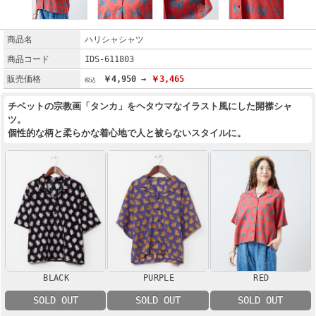
商品名
ハリシャシャツ
商品コード
IDS-611803
販売価格
￥4,950 →
￥3,465
チベットの宗教画「タンカ」をヘタウマなイラスト風にした開襟シャ
ツ。
個性的な柄と柔らかな着心地で人と被らないスタイルに。
BLACK
PURPLE
RED
SOLD OUT
SOLD OUT
SOLD OUT