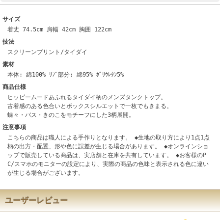
サイズ
着丈 74.5cm 肩幅 42cm 胸囲 122cm
技法
スクリーンプリント/タイダイ
素材
本体: 綿100% ﾘﾌﾞ部分: 綿95% ﾎﾟﾘｳﾚﾀﾝ5%
商品仕様
ヒッピームードあふれるタイダイ柄のメンズタンクトップ。
古着感のある色合いとボックスシルエットで一枚でもきまる。
蝶々・バス・きのこをモチーフにした3柄展開。
注意事項
こちらの商品は職人による手作りとなります。 ◆生地の取り方により1点1点
柄の出方・配置、形や色に誤差が生じる場合があります。 ◆オンラインショ
ップで販売している商品は、実店舗と在庫を共有しています。 ◆お客様のP
C/スマホのモニターの設定により、実際の商品の色味と表示される色に違い
が生じる場合がございます。
ユーザーレビュー