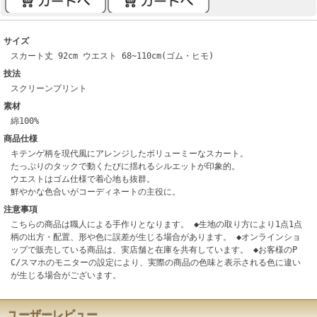
サイズ
スカート丈 92cm ウエスト 68~110cm(ゴム・ヒモ)
技法
スクリーンプリント
素材
綿100%
商品仕様
キテンゲ柄を現代風にアレンジしたボリューミーなスカート。
たっぷりのタックで動くたびに揺れるシルエットが印象的。
ウエストはゴム仕様で着心地も抜群。
鮮やかな色合いがコーディネートの主役に。
注意事項
こちらの商品は職人による手作りとなります。 ◆生地の取り方により1点1点
柄の出方・配置、形や色に誤差が生じる場合があります。 ◆オンラインショ
ップで販売している商品は、実店舗と在庫を共有しています。 ◆お客様のP
C/スマホのモニターの設定により、実際の商品の色味と表示される色に違い
が生じる場合がございます。
ユーザーレビュー