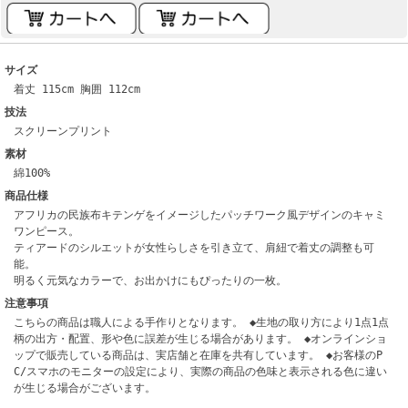
サイズ
着丈 115cm 胸囲 112cm
技法
スクリーンプリント
素材
綿100%
商品仕様
アフリカの民族布キテンゲをイメージしたパッチワーク風デザインのキャミ
ワンピース。
ティアードのシルエットが女性らしさを引き立て、肩紐で着丈の調整も可
能。
明るく元気なカラーで、お出かけにもぴったりの一枚。
注意事項
こちらの商品は職人による手作りとなります。 ◆生地の取り方により1点1点
柄の出方・配置、形や色に誤差が生じる場合があります。 ◆オンラインショ
ップで販売している商品は、実店舗と在庫を共有しています。 ◆お客様のP
C/スマホのモニターの設定により、実際の商品の色味と表示される色に違い
が生じる場合がございます。