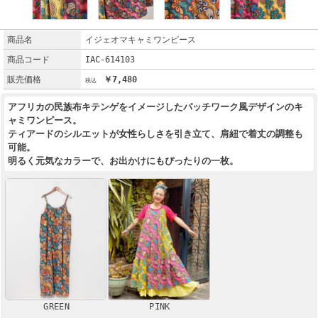
商品名
イジェオマキャミワンピース
商品コード
IAC-614103
販売価格
￥7,480
アフリカの民族布キテンゲをイメージしたパッチワーク風デザインのキ
ャミワンピース。
ティアードのシルエットが女性らしさを引き立て、肩紐で着丈の調整も
可能。
明るく元気なカラーで、お出かけにもぴったりの一枚。
GREEN
PINK