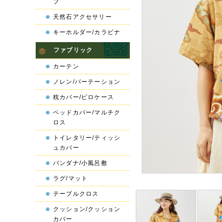
プ
天然石アクセサリー
キーホルダー/カラビナ
ファブリック
カーテン
ノレン/パーテーション
枕カバー/ピロケース
ベッドカバー/マルチク
ロス
トイレタリー/ティッシ
ュカバー
バンダナ/小風呂敷
ラグ/マット
テーブルクロス
クッション/クッション
カバー