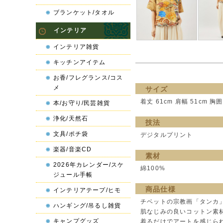
ブランケット/タオル
インテリア
インテリア雑貨
キッチンアイテム
お香/フレグランス/コス
メ
サイズ
着丈 61cm 肩幅 51cm 胸囲 
本/お守り/民芸雑貨
浄化/天然石
技法
文具/ポチ袋
デジタルプリント
楽器/音楽CD
素材
2026年カレンダー/スケ
綿100%
ジュール手帳
商品仕様
インテリアテープ/ヒモ
チベットの宗教画「タンカ
ハンギング/吊るし雑貨
肌なじみの良いコットン素
キャンプグッズ
着るだけでアートを感じら