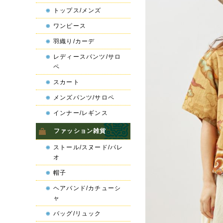
トップス/メンズ
ワンピース
羽織り/カーデ
レディースパンツ/サロ
ペ
スカート
メンズパンツ/サロペ
インナー/レギンス
ファッション雑貨
ストール/スヌード/パレ
オ
帽子
ヘアバンド/カチューシ
ャ
バッグ/リュック