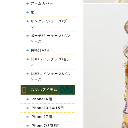
アームカバー
靴下
サンダル/シューズ/ブー
ツ
ポーチ/キーケース/ペン
ケース
腕時計/ベルト
日傘/レイングッズ/セン
ス
財布/コインケース/パス
ケース
スマホアイテム
iPhone16用
iPhone13/14/15用
iPhone17用
iPhone7/8/SE用