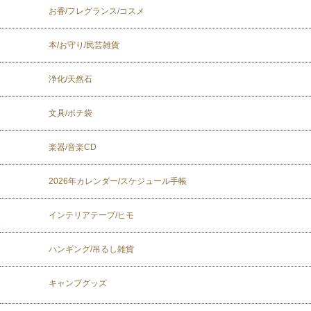
お香/フレグランス/コスメ
本/お守り/民芸雑貨
浄化/天然石
文具/ポチ袋
楽器/音楽CD
2026年カレンダー/スケジュール手帳
インテリアテープ/ヒモ
ハンギング/吊るし雑貨
キャンプグッズ