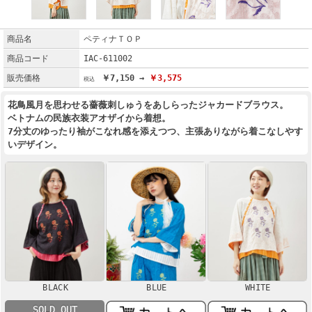
商品名
ペティナＴＯＰ
商品コード
IAC-611002
販売価格
￥7,150 →
￥3,575
花鳥風月を思わせる薔薇刺しゅうをあしらったジャカードブラウス。
ベトナムの民族衣装アオザイから着想。
7分丈のゆったり袖がこなれ感を添えつつ、主張ありながら着こなしやす
いデザイン。
BLACK
BLUE
WHITE
SOLD OUT