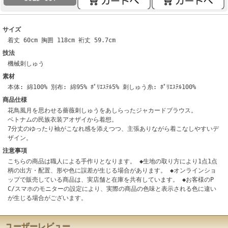
サイズ
着丈 60cm 胸囲 118cm 裄丈 59.7cm
技法
機械刺しゅう
素材
本体: 綿100% 別布: 綿95% ﾎﾟﾘｴｽﾃﾙ5% 刺しゅう糸: ﾎﾟﾘｴｽﾃﾙ100%
商品仕様
花鳥風月を思わせる薔薇刺しゅうをあしらったジャカードブラウス。
ベトナムの民族衣装アオザイから着想。
7分丈のゆったり袖がこなれ感を添えつつ、主張ありながら着こなしやすいデ
ザイン。
注意事項
こちらの商品は職人による手作りとなります。 ◆生地の取り方により1点1点
柄の出方・配置、形や色に誤差が生じる場合があります。 ◆オンラインショ
ップで販売している商品は、実店舗と在庫を共有しています。 ◆お客様のP
C/スマホのモニターの設定により、実際の商品の色味と表示される色に違い
が生じる場合がございます。
ユーザーレビュー