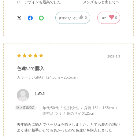
い デザインも最高でした メンズもっと出して〜
0
0
参考になった
Like!
2026.6.3
色違いで購入
カラー：L GRAY（24.5cm～25.5cm）
しのぶ
購入確認済み
年代:
50代
性別:
女性
身長:
161～165cm
体型:
ふつう
靴のサイズ:
25cm
去年悩みに悩んでベージュを購入しました。とても履き心地が
よく使い勝手がとても良かったので色違いを購入しました！