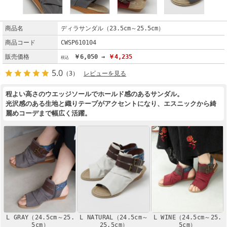
商品名
ディラサンダル（23.5cm～25.5cm）
商品コード
CWSP610104
販売価格
￥6,050 →
￥4,235
5.0
（3）
レビューを見る
程よい高さのウエッジソールでホールド感のあるサンダル。
光沢感のある生地と織りテープがアクセントになり、エスニックから綺
麗めコーデまで幅広く活躍。
L GRAY（24.5cm～25.
L NATURAL（24.5cm～
L WINE（24.5cm～25.
5cm）
25.5cm）
5cm）