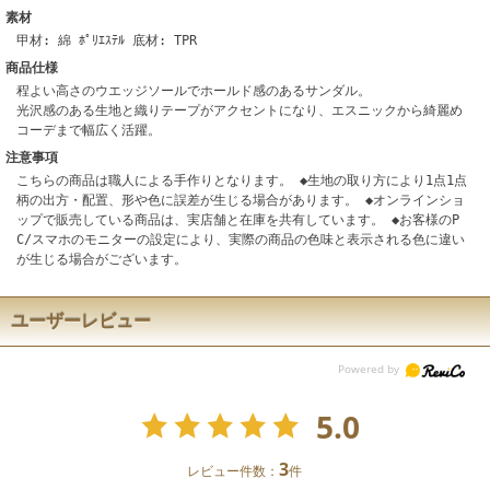
素材
甲材: 綿 ﾎﾟﾘｴｽﾃﾙ 底材: TPR
商品仕様
程よい高さのウエッジソールでホールド感のあるサンダル。
光沢感のある生地と織りテープがアクセントになり、エスニックから綺麗め
コーデまで幅広く活躍。
注意事項
こちらの商品は職人による手作りとなります。 ◆生地の取り方により1点1点
柄の出方・配置、形や色に誤差が生じる場合があります。 ◆オンラインショ
ップで販売している商品は、実店舗と在庫を共有しています。 ◆お客様のP
C/スマホのモニターの設定により、実際の商品の色味と表示される色に違い
が生じる場合がございます。
ユーザーレビュー
5.0
3
レビュー件数：
件