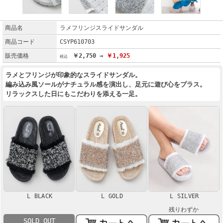
商品名
ラメフリンジスライドサンダル
商品コード
CSYP610703
販売価格
￥2,750 →
￥1,925
ラメとフリンジが印象的なスライドサンダル。
編み込み風ソールがナチュラル感を演出し、足元に遊び心をプラス。
リラックスした日にもこだわりを添える一足。
L BLACK
L GOLD
L SILVER
残りわずか
SOLD OUT