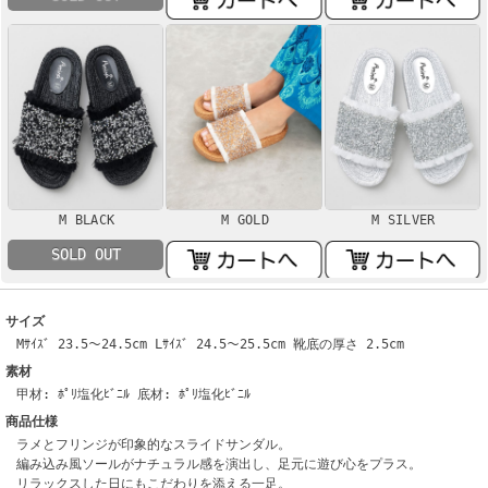
M BLACK
M GOLD
M SILVER
SOLD OUT
サイズ
Mｻｲｽﾞ 23.5～24.5cm Lｻｲｽﾞ 24.5～25.5cm 靴底の厚さ 2.5cm
素材
甲材: ﾎﾟﾘ塩化ﾋﾞﾆﾙ 底材: ﾎﾟﾘ塩化ﾋﾞﾆﾙ
商品仕様
ラメとフリンジが印象的なスライドサンダル。
編み込み風ソールがナチュラル感を演出し、足元に遊び心をプラス。
リラックスした日にもこだわりを添える一足。