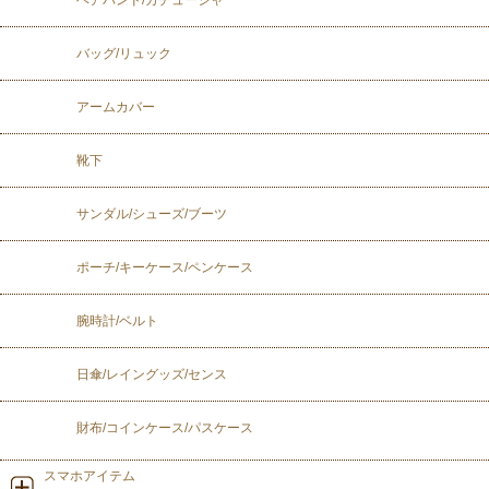
バッグ/リュック
アームカバー
靴下
サンダル/シューズ/ブーツ
ポーチ/キーケース/ペンケース
腕時計/ベルト
日傘/レイングッズ/センス
財布/コインケース/パスケース
スマホアイテム