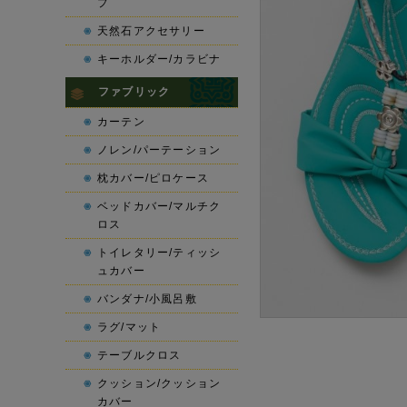
プ
天然石アクセサリー
キーホルダー/カラビナ
ファブリック
カーテン
ノレン/パーテーション
枕カバー/ピロケース
ベッドカバー/マルチク
ロス
トイレタリー/ティッシ
ュカバー
バンダナ/小風呂敷
ラグ/マット
テーブルクロス
クッション/クッション
カバー