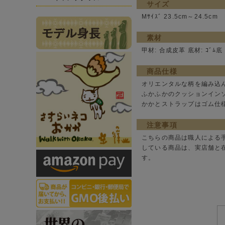
サイズ
Mｻｲｽﾞ 23.5cm～24.5cm L
素材
甲材: 合成皮革 底材: ｺﾞﾑ底
商品仕様
オリエンタルな柄を編み込
ふかふかのクッションイン
かかとストラップはゴム仕
注意事項
こちらの商品は職人による
している商品は、実店舗と
す。