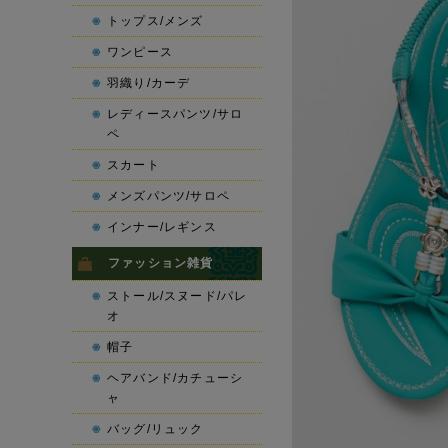
トップス/メンズ
ワンピース
羽織り/カーデ
レディースパンツ/サロ
ペ
スカート
メンズパンツ/サロペ
インナー/レギンス
ファッション雑貨
ストール/スヌード/パレ
オ
帽子
ヘアバンド/カチューシ
ャ
バッグ/リュック