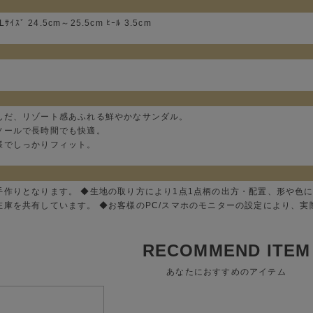
ｻｲｽﾞ 24.5cm～25.5cm ﾋｰﾙ 3.5cm
んだ、リゾート感あふれる鮮やかなサンダル。
ソールで長時間でも快適。
様でしっかりフィット。
手作りとなります。 ◆生地の取り方により1点1点柄の出方・配置、形や色
在庫を共有しています。 ◆お客様のPC/スマホのモニターの設定により、
RECOMMEND ITEM
あなたにおすすめのアイテム