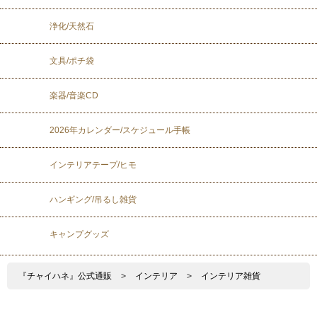
浄化/天然石
文具/ポチ袋
楽器/音楽CD
2026年カレンダー/スケジュール手帳
インテリアテープ/ヒモ
ハンギング/吊るし雑貨
キャンプグッズ
『チャイハネ』公式通販
>
インテリア
>
インテリア雑貨