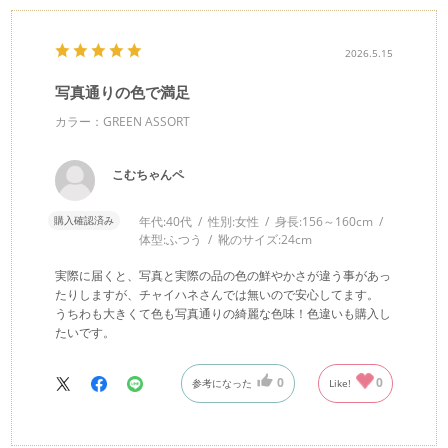
2026.5.15
写真通りの色で満足
カラー：GREEN ASSORT
こむちゃんペ
購入確認済み
年代:
40代
性別:
女性
身長:
156～160cm
体型:
ふつう
靴のサイズ:
24cm
実際に届くと、写真と実際の品の色の鮮やかさが違う事があっ
たりしますが、チャイハネさんでは無いので安心してます。
うちわも大きくて色も写真通りの綺麗な色味！色違いも購入し
たいです。
0
0
参考になった
Like!